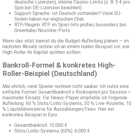
deutsche Lizenzen), interne Casino-Limits (z. B. 5 € pro
Spin bei DE-Lizenzen beachten).
Support-Sprache: Ist Deutsch vorhanden? Viele EU-
Seiten haben nur englischen Chat;
RTP/Regeln: RTP im Spiel-Info prüfen, besonders bei
Greentube/Novoline-Ports.
Wenn das sitzt, kannst du die Budget-Aufteilung planen — im
nächsten Absatz rechne ich an einem realen Beispiel vor, wie
High-Roller ihr Kapital splitten sollten.
Bankroll-Formel & konkretes High-
Roller-Beispiel (Deutschland)
Mal ehrlich, viele Spieler rechnen nicht sauber. Ich nutze eine
einfache Formel: Gesamtbankroll x Risikoanteil pro Session =
maximaler Einsatz. Für Heavy-Player empfehle ich folgende
Aufteilung: 60 % Slots/Lotto-Systems, 30 % Live-Roulette, 10
% Liquiditätsreserve für Auszahlungen/Fees. Hier ein
konkretes Beispiel in Euro:
Gesamtbankroll: 10.000 €
Slots/Lotto-Systems (60%): 6.000 €