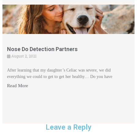
Nose Do Detection Partners
August 2, 2021
After learning that my daughter’s Celiac was severe, we did
everything we could to get to get her healthy… Do you have
Read More
Leave a Reply