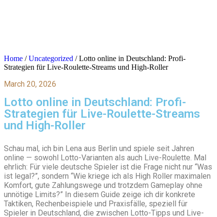
Home
/
Uncategorized
/
Lotto online in Deutschland: Profi-
Strategien für Live-Roulette-Streams und High-Roller
March 20, 2026
Lotto online in Deutschland: Profi-
Strategien für Live-Roulette-Streams
und High-Roller
Schau mal, ich bin Lena aus Berlin und spiele seit Jahren
online — sowohl Lotto-Varianten als auch Live-Roulette. Mal
ehrlich: Für viele deutsche Spieler ist die Frage nicht nur “Was
ist legal?”, sondern “Wie kriege ich als High Roller maximalen
Komfort, gute Zahlungswege und trotzdem Gameplay ohne
unnötige Limits?” In diesem Guide zeige ich dir konkrete
Taktiken, Rechenbeispiele und Praxisfälle, speziell für
Spieler in Deutschland, die zwischen Lotto-Tipps und Live-