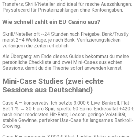
Transfers; Skrill/Neteller sind ideal für rasche Auszahlungen;
Paysafecard für Privateinzahlungen ohne Kontoangaben.
Wie schnell zahlt ein EU-Casino aus?
Skrill/Neteller oft ~24 Stunden nach Freigabe; Bank/Trustly
meist 2–4 Werktage, je nach Bank. Verifizierungslücken
verlängern die Zeiten erheblich.
Als Übergang: am Ende dieses Guides bekommst du meine
persönliche Checkliste und zwei Mini-Cases aus echten
Sessions, damit du die Theorie sofort anwenden kannst.
Mini-Case Studies (zwei echte
Sessions aus Deutschland)
Case A — konservativ: Ich setzte 3.000 € Live-Bankroll, Flat-
Bet 1 % → 30 € pro Spin, spielte 50 Spins, Endresultat +420 €
nach einer moderaten Hit-Rate; Lesson: geringe Volatilität,
stabile Gewinne, perfekter Use-Case für langsames Bankroll-
Growing.
Case B — aggressiv: 3.000 € Start, Ladder-Stake, nach einer