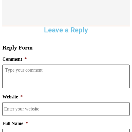
Leave a Reply
Reply Form
Comment
*
Website
*
Full Name
*