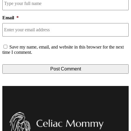
Email
*
Consent
Save my name, email, and website in this browser for the next
time I comment.