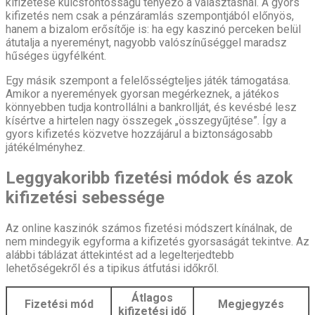
kifizetése kulcsfontosságú tényező a választásnál. A gyors
kifizetés nem csak a pénzáramlás szempontjából előnyös,
hanem a bizalom erősítője is: ha egy kaszinó perceken belül
átutalja a nyereményt, nagyobb valószínűséggel maradsz
hűséges ügyfélként.
Egy másik szempont a felelősségteljes játék támogatása.
Amikor a nyeremények gyorsan megérkeznek, a játékos
könnyebben tudja kontrollálni a bankrollját, és kevésbé lesz
kísértve a hirtelen nagy összegek „összegyűjtése”. Így a
gyors kifizetés közvetve hozzájárul a biztonságosabb
játékélményhez.
Leggyakoribb fizetési módok és azok
kifizetési sebessége
Az online kaszinók számos fizetési módszert kínálnak, de
nem mindegyik egyforma a kifizetés gyorsaságát tekintve. Az
alábbi táblázat áttekintést ad a legelterjedtebb
lehetőségekről és a tipikus átfutási időkről.
Átlagos
Fizetési mód
Megjegyzés
kifizetési idő