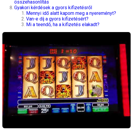
összehasonlítás
Gyakori kérdések a gyors kifizetésről
Mennyi idő alatt kapom meg a nyereményt?
Van-e díj a gyors kifizetésért?
Mi a teendő, ha a kifizetés elakadt?